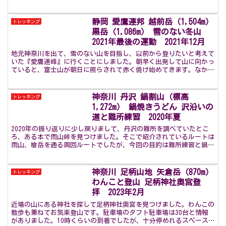
山駅からスタートします。おいぬ様を祀られているところな...
静岡 愛鷹連邦 越前岳（1,504m）
トレッキング
黒岳（1,086m） 雪のない冬山
2021年最後の運動 2021年12月
地元神奈川を出て、雪のない山を目指し、以前から登りたいと考えて
いた『愛鷹連峰』に行くことにしました。朝早く出発して山に向かっ
ていると、富士山が朝日に照らされて赤く焼け始めてきます。なかな
か見ることのできない景色だったので、車を停めて写真に収...
神奈川 丹沢 鍋割山（標高
トレッキング
1,272m） 鍋焼きうどん 沢沿いの
道と難所練習 2020年夏
2020年の振り返りに少し戻りまして、丹沢の難所を調べていたとこ
ろ、ある本で雨山峠を見つけました。そこで紹介されているルートは
雨山、檜岳を通る周回ルートでしたが、今回の目的は難所練習と鍋割
山名物の鍋焼きうどんのため、雨山峠から鍋割山を回る周...
神奈川 足柄山地 矢倉岳（870m）
トレッキング
わんこと登山 足柄神社奥宮登
拝 2023年2月
近場の山にある神社を探して足柄神社奥宮を見つけました。わんこの
散歩も兼ねてお気楽登山です。駐車場のタフト駐車場は30台と情報
がありました。10時くらいの到着でしたが、十分停めれるスペース