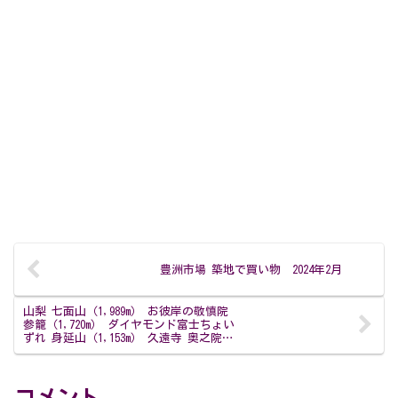
豊洲市場 築地で買い物 2024年2月
山梨 七面山（1,989m） お彼岸の敬慎院
参籠（1,720m） ダイヤモンド富士ちょい
ずれ 身延山（1,153m） 久遠寺 奥之院思
親閣参拝 2日目 2024年3月
コメント