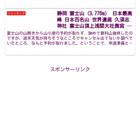
があります。トイレが駐車場にあるのもいいですね。駐車場...
静岡 富士山（3,776m） 日本最高
トレッキング
峰 日本百名山 世界遺産 久須志
神社 富士山頂上浅間大社奥宮 登
拝 見晴館で1泊 1日目 2023年8
富士山の山開きから山小屋の予約が取れず、諦めて蓼科山登拝したの
月
ですが、週末天気が持ちそうなところでキャンセル出てないか調べて
いたところ、なんと予約が取れました。ということで、早速準備と体
調を整えて挑戦します。予約が取れたのは『見晴館』さんで...
スポンサーリンク