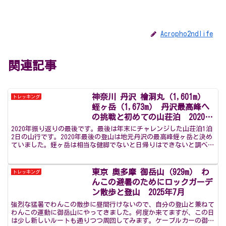
Acropho2ndlife
関連記事
神奈川 丹沢 檜洞丸（1,601m）
トレッキング
蛭ヶ岳（1,673m） 丹沢最高峰へ
の挑戦と初めての山荘泊 2020年
冬 1日目
2020年振り返りの最後です。最後は年末にチャレンジした山荘泊1泊
2日の山行です。2020年最後の登山は地元丹沢の最高峰蛭ヶ岳と決め
ていました。蛭ヶ岳は相当な健脚でないと日帰りはできないと調べて
いたのと、冬の夜の山頂を味わいたかったので、時...
東京 奥多摩 御岳山（929m） わ
トレッキング
んこの避暑のためにロックガーデ
ン散歩と登山 2025年7月
強烈な猛暑でわんこの散歩に昼間行けないので、自分の登山と兼ねて
わんこの運動に御岳山にやってきました。何度か来てますが、この日
は少し新しいルートも通りつつ周回してみます。ケーブルカーの御岳