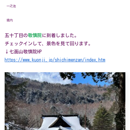
一之池
境内
五十丁目の
敬慎院
に到着しました。
チェックインして、景色を見て回ります。
↓七面山敬慎院HP
https://www.kuonji.jp/shichimenzan/index.htm