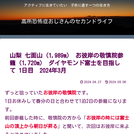
アクティブに生きていたい 子供に遺す一つの生き方
高所恐怖症おじさんのセカンドライフ
山梨 七面山（1,989m） お彼岸の敬慎院参
籠（1,720m） ダイヤモンド富士を目指し
て 1日目 2024年3月
2024.04.27
2024.05.06
ずっと狙っていた
お彼岸の敬慎院
です。
1日お休みして春分の日と合わせて1泊2日の参籠になりま
す。
前回参籠した時に、敬慎院の方から「
お彼岸の時には富士
山の頂上から朝日が昇る
」と聞いて、次回はお彼岸に来よ