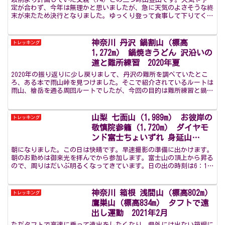
定が合わず、今年は無理かと思いましたが、急に天気のよさそうな終
末が来たため決行となりました。ゆっくり登って食事して下りてくる
計画です。三つ峠駅から登るルートの途中にある駐車場から...
神奈川 丹沢 鍋割山（標高
トレッキング
1,272m） 鍋焼きうどん 沢沿いの
道と難所練習 2020年夏
2020年の振り返りに少し戻りまして、丹沢の難所を調べていたとこ
ろ、ある本で雨山峠を見つけました。そこで紹介されているルートは
雨山、檜岳を通る周回ルートでしたが、今回の目的は難所練習と鍋割
山名物の鍋焼きうどんのため、雨山峠から鍋割山を回る周...
山梨 七面山（1,989m） お彼岸の
トレッキング
敬慎院参籠（1,720m） ダイヤモ
ンド富士ちょいずれ 身延山
（1,153m） 久遠寺 奥之院思親閣
朝になりました。この日は快晴です。早速撮影の準備に出かけます。
参拝 2日目 2024年3月
朝のお勤めは御来光を拝んでから参加します。富士山の頂上から昇る
ので、周りはだいぶ明るくなってきています。日の出の時刻は6：10
です。夜明け前の富士山朝日が昇る直前には大勢の方が展...
神奈川 箱根 浅間山（標高802m）
トレッキング
鷹巣山（標高834m） タフトで遠
出し運動 2021年2月
ただタフトで高速に乗って遠出をしたくなり、県外には出ない箱根に