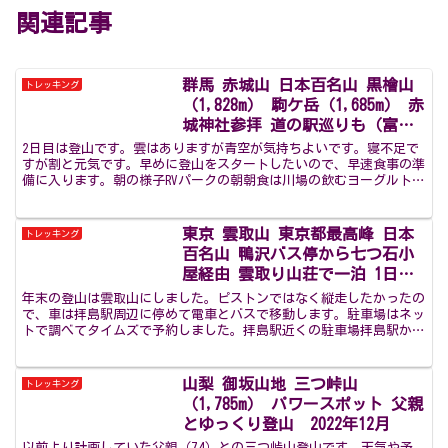
関連記事
群馬 赤城山 日本百名山 黒檜山
トレッキング
（1,828m） 駒ケ岳（1,685m） 赤
城神社参拝 道の駅巡りも（富弘
美術館 / くろほね・やまびこ /
2日目は登山です。雲はありますが青空が気持ちよいです。寝不足で
ぐりーんふらわー牧場・大胡 /
すが割と元気です。早めに登山をスタートしたいので、早速食事の準
備に入ります。朝の様子RVパークの朝朝食は川場の飲むヨーグルトと
ふじみ / 赤城の恵） RVパーク地
炒り卵（2個分）と夜の残りのおにぎりです。醤油とクレ...
球屋 精神的療養1人旅 2日目
2022年9月
東京 雲取山 東京都最高峰 日本
トレッキング
百名山 鴨沢バス停から七つ石小
屋経由 雲取り山荘で一泊 1日
目 2023年12月
年末の登山は雲取山にしました。ピストンではなく縦走したかったの
で、車は拝島駅周辺に停めて電車とバスで移動します。駐車場はネッ
トで調べてタイムズで予約しました。拝島駅近くの駐車場拝島駅から
奥多摩駅まで電車を乗り継ぎ、バスで鴨沢までやってきまし...
山梨 御坂山地 三つ峠山
トレッキング
（1,785m） パワースポット 父親
とゆっくり登山 2022年12月
以前より計画していた父親（74）との三つ峠山登山です。天気や予