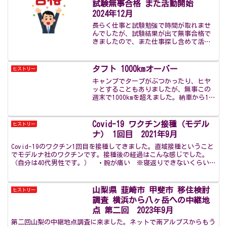
試験無事合格 また活動開始
2024年12月
長らく仕事と試験勉強で時間が取れませ
んでしたが、試験結果が出て無事合格で
きましたので、また仕事探し含めて活動
を再開していきます。キャリアコンサル
タントについては、業務上関連がなく通
常では試験資格を得られないため、養成
タフト 1000kmオーバー
ヒストリー
講座を受けていました。1...
キャンプでタープがぶつかったり、ヒヤ
ッとすることもありましたが、無事この
週末で1000kmを超えました。納車から1か
月半強です。これからも趣味にガッツリ
とタフトを使っていこうと思います。
1000km越えの旅程は後程。PrevNext
Covid-19 ワクチン接種（モデル
ヒストリー
ナ） 1回目 2021年9月
Covid-19のワクチン1回目を接種してきました。直域接種ということ
でモデルナ社のワクチンです。接種後の経過はこんな感じでした。
（自分は40代男性です。） ・腕が痛い ※寝返りできないくらい
だったのが想定外でした。 ・倦怠感 ※( ﾟ ρ...
山梨県 韮崎市 甲斐市 移住検討
ヒストリー
調査 横浜から八ヶ岳への中継地
点 第二回 2023年9月
第二回山梨の中継地点調査に来ました。ネットで南アルプスからもう