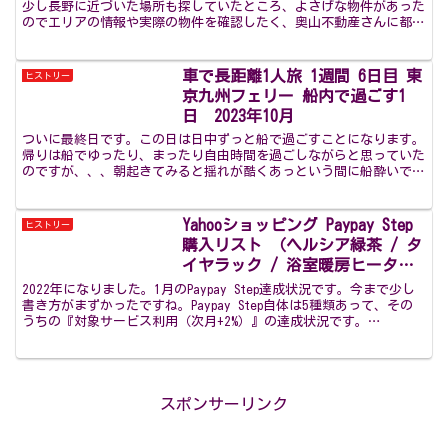
少し長野に近づいた場所も探していたところ、よさげな物件があった
のでエリアの情報や実際の物件を確認したく、奥山不動産さんに都合
をつけていただきました。韮崎市や甲斐市は、南アルプス市...
車で長距離1人旅 1週間 6日目 東
ヒストリー
京九州フェリー 船内で過ごす1
日 2023年10月
ついに最終日です。この日は日中ずっと船で過ごすことになります。
帰りは船でゆったり、まったり自由時間を過ごしながらと思っていた
のですが、、、朝起きてみると揺れが酷くあっという間に船酔いで
す。南の方に台風が近づいて来ている影響のようです。昨日新...
Yahooショッピング Paypay Step
ヒストリー
購入リスト （ヘルシア緑茶 / タ
イヤラック / 浴室暖房ヒータ
ー） 2022年1月
2022年になりました。1月のPaypay Step達成状況です。今まで少し
書き方がまずかったですね。Paypay Step自体は5種類あって、その
うちの『対象サービス利用（次月+2%）』の達成状況です。
『ebookjapan』は月末の金曜...
スポンサーリンク