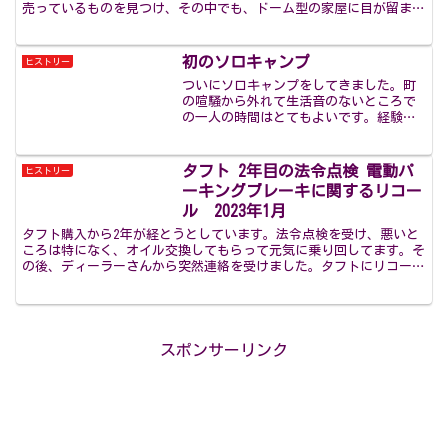
売っているものを見つけ、その中でも、ドーム型の家屋に目が留まり
ました。平屋の1Fに間仕切りはなくてもいいですし、ロフ...
初のソロキャンプ
ヒストリー
ついにソロキャンプをしてきました。町
の喧騒から外れて生活音のないところで
の一人の時間はとてもよいです。経験値
が低いため失敗も多いですが、これから
もソロキャンプに出掛けて行こうと思い
ます。PrevNext
タフト 2年目の法令点検 電動パ
ヒストリー
ーキングブレーキに関するリコー
ル 2023年1月
タフト購入から2年が経とうとしています。法令点検を受け、悪いと
ころは特になく、オイル交換してもらって元気に乗り回してます。そ
の後、ディーラーさんから突然連絡を受けました。タフトにリコール
があるとのことでした。。連絡を受けるまではリコールがあ...
スポンサーリンク