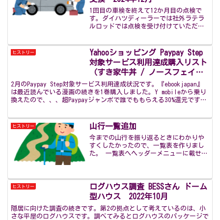
1回目の車検を終えて12か月目の点検で
す。ダイハツディーラーでは社外ラテラ
ルロッドでは点検を受け付けていただけ
ないということで、今回からオートバッ
クスで点検してもらうことにしました。
12月にオートバックスでオイル交換のキ
Yahooショッピング Paypay Step
ヒストリー
ャンペーンをやってい...
対象サービス利用達成購入リスト
（すき家牛丼 / ノースフェイス
リュック / LOHACOアウトレッ
2月のPaypay Step対象サービス利用達成状況です。『ebookjapan』
ト） 2022年2月
は最近読んでいる漫画の続きを1巻購入しました。Y mobileから乗り
換えたので、、、超Paypayジャンボで誰でももらえる30%還元です。
200円クーポンが...
山行一覧追加
ヒストリー
今までの山行を振り返るときにわかりや
すくしたかったので、一覧表を作りまし
た。 一覧表へヘッダーメニューに載せ
て、アクセスしやすいように固定ページ
としました。これから登山した記録を追
加していこうと思います。2020年からス
タート、まだまだ経験...
ログハウス調査 BESSさん ドーム
ヒストリー
型ハウス 2022年10月
隠居に向けた調査の続きです。第2の拠点として考えているのは、小
さな平屋のログハウスです。調べてみるとログハウスのパッケージで