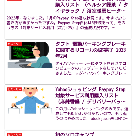
ょうか。今回は、オ...
購入リスト （ヘルシア緑茶 / タ
イヤラック / 浴室暖房ヒータ
ー） 2022年1月
2022年になりました。1月のPaypay Step達成状況です。今まで少し
書き方がまずかったですね。Paypay Step自体は5種類あって、その
うちの『対象サービス利用（次月+2%）』の達成状況です。
『ebookjapan』は月末の金曜...
タフト 電動パーキングブレーキ
ヒストリー
に関するリコール対応完了 2023
年2月
ダイハツディーラーにタフトを預けてコ
ンピュータのアップデートをしていただ
きました。↓ダイハツパーキングブレー
キリコールページたまにブレーキの解除
があまくてガガガと鳴るときがあると伝
えたところ、この不具合かもしれないと
Yahooショッピング Paypay Step
ヒストリー
言っていました。ログに残...
対象サービス利用購入リスト
（麻辣香鍋 / デリバリーバッグ
/ ワインストッパー） 2022年6
この月はYahooショッピングのみです。達
月
成しても0.5%しか付かないので、もう追
うのはやめました。ebookjapanもLOHACO
も欲しいものがあったときだけに購入し
ます。Yahooショッピングでの購入1つ目
は『麻辣香鍋』です。以前KA...
初のソロキャンプ
ヒストリー