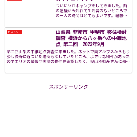
ついにソロキャンプをしてきました。町
の喧騒から外れて生活音のないところで
の一人の時間はとてもよいです。経験値
が低いため失敗も多いですが、これから
もソロキャンプに出掛けて行こうと思い
ます。PrevNext
山梨県 韮崎市 甲斐市 移住検討
ヒストリー
調査 横浜から八ヶ岳への中継地
点 第二回 2023年9月
第二回山梨の中継地点調査に来ました。ネットで南アルプスからもう
少し長野に近づいた場所も探していたところ、よさげな物件があった
のでエリアの情報や実際の物件を確認したく、奥山不動産さんに都合
をつけていただきました。韮崎市や甲斐市は、南アルプス市...
スポンサーリンク