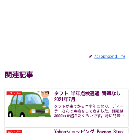
Acropho2ndlife
関連記事
タフト 半年点検通過 問題なし
ヒストリー
2021年7月
タフトが来てから早半年になり、ディー
ラーさんで点検をしてきました。距離は
3000kmを超えたくらいです。特に問題は
見つかりませんでした。個人的に気にな
ることとしては、『フロントブレーキの
ディスクが錆びやすい』ことくらいでし
Yahooショッピング Paypay Step
ヒストリー