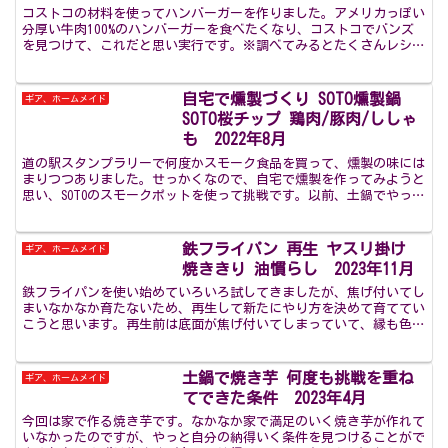
コストコの材料を使ってハンバーガーを作りました。アメリカっぽい
分厚い牛肉100%のハンバーガーを食べたくなり、コストコでバンズ
を見つけて、これだと思い実行です。※調べてみるとたくさんレシピ
があるようでした。。 ネットで調べずに作ったので一応...
自宅で燻製づくり SOTO燻製鍋
ギア、ホームメイド
SOTO桜チップ 鶏肉/豚肉/ししゃ
も 2022年8月
道の駅スタンプラリーで何度かスモーク食品を買って、燻製の味には
まりつつありました。せっかくなので、自宅で燻製を作ってみようと
思い、SOTOのスモークポットを使って挑戦です。以前、土鍋でやった
ことがあるのですが、土鍋に燻製のにおいが付いてしま...
鉄フライパン 再生 ヤスリ掛け
ギア、ホームメイド
焼ききり 油慣らし 2023年11月
鉄フライパンを使い始めていろいろ試してきましたが、焦げ付いてし
まいなかなか育たないため、再生して新たにやり方を決めて育ててい
こうと思います。再生前は底面が焦げ付いてしまっていて、縁も色が
付いている状況です。使っているのはネットで買ったシーズ...
土鍋で焼き芋 何度も挑戦を重ね
ギア、ホームメイド
てできた条件 2023年4月
今回は家で作る焼き芋です。なかなか家で満足のいく焼き芋が作れて
いなかったのですが、やっと自分の納得いく条件を見つけることがで