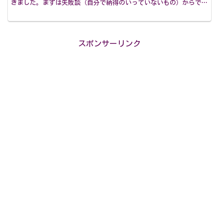
きました。まずは失敗談（自分で納得のいっていないもの）からで
す。最初に買ったのは東急ハンズで見つけた『焼き芋鍋』です...
スポンサーリンク