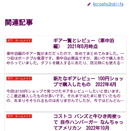
Acropho2ndlife
関連記事
ギア一覧とレビュー（車中泊
ギア、ホームメイド
編） 2021年5月時点
車中泊編のギア一覧がまだだったので、改めてまとめてみました。一
つ目はポータブル電源です。車中泊必需品ですが、高いので購入をた
めらっていました。タフトを購入するにあたり、防災時にも使えるの
で、2020年末のPaypay祭りで購入しました。種類...
新たなギアレビュー 100円ショッ
ギア、ホームメイド
プで購入したもの 2022年4月
今回は100円ショップで見つけたギアをレビューしたいと思います。
ここ最近購入したものが多いです。それまではたまに見ていたもの
の、あまりそそられるものはありませんでしたが、今ではどんどん進
化してきていて、かなり重宝するものも多くあります。《キ...
コストコ バンズと牛ひき肉使っ
ギア、ホームメイド
て 自作ハンバーガー なんちゃっ
てアメリカン 2022年10月